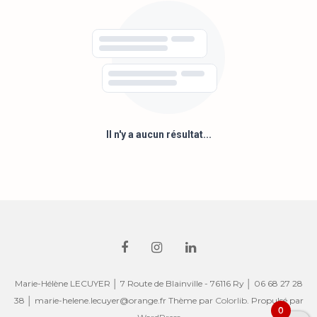
Il n'y a aucun résultat...
Marie-Hélène LECUYER │ 7 Route de Blainville - 76116 Ry │ 06 68 27 28
38 │ marie-helene.lecuyer@orange.fr Thème par
Colorlib
. Propulsé par
0